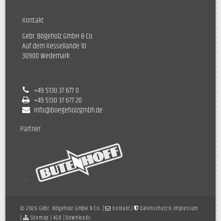
Kontakt
Gebr. Bögeholz GmbH & Co.
Auf dem Kessellande 10
30900 Wedemark
+49 5130 37 677 0
+49 5130 37 677 20
info@boegeholzgmbh.de
Partner
© 2026 Gebr. Bögeholz GmbH & Co. |
|
Kontakt
Datenschutz & Impressum
|
|
|
Sitemap
AGB
Downloads